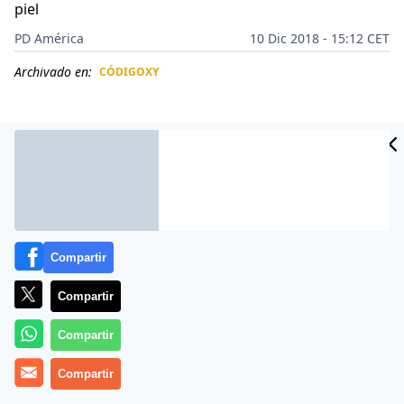
piel
PD América
10 Dic 2018 - 15:12 CET
Archivado en:
CÓDIGOXY
CIDAD
ES
Compartir
Compartir
Compartir
La cantante puertorriqueña
Noelia
ha sido el centro
Compartir
de atención en
Instagram
por sus
constantes
fotografías
en las que aparece semidesnuda, previas