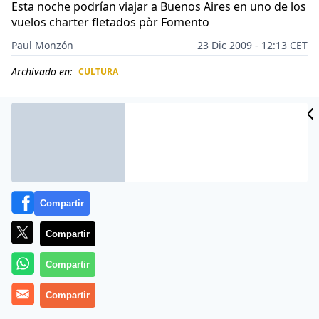
Esta noche podrían viajar a Buenos Aires en uno de los
vuelos charter fletados pòr Fomento
Paul Monzón
23 Dic 2009 - 12:13 CET
Archivado en:
CULTURA
CIDAD
ES
Compartir
Compartir
Compartir
Su calvario no podía ser peor. Tras viajar miles de
Compartir
kilómetros siguiendo a su equipo, el Estudiantes de La