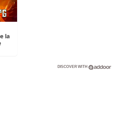
e la
e
DISCOVER WITH