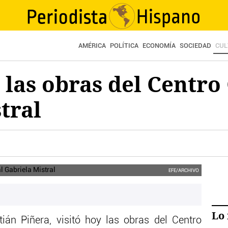
AMÉRICA
POLÍTICA
ECONOMÍA
SOCIEDAD
CUL
a las obras del Centro
tral
 su labor a los trabajadores que han participado en las obras del
EFE/ARCHIVO
Lo 
tián Piñera, visitó hoy las obras del Centro