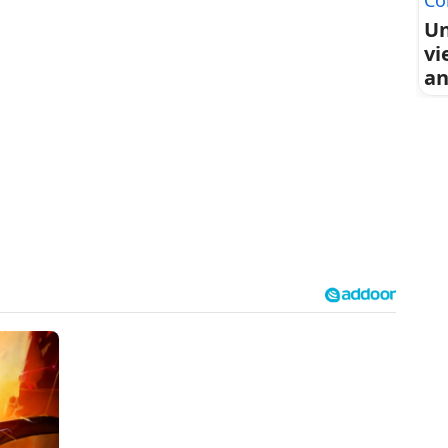
Co
Un
vi
an