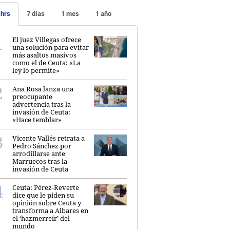
 hrs
7 días
1 mes
1 año
El juez Villegas ofrece
una solución para evitar
más asaltos masivos
como el de Ceuta: «La
ley lo permite»
Ana Rosa lanza una
preocupante
advertencia tras la
invasión de Ceuta:
«Hace temblar»
Vicente Vallés retrata a
Pedro Sánchez por
arrodillarse ante
Marruecos tras la
invasión de Ceuta
Ceuta: Pérez-Reverte
dice que le piden su
opinión sobre Ceuta y
transforma a Albares en
el ‘hazmerreír’ del
mundo