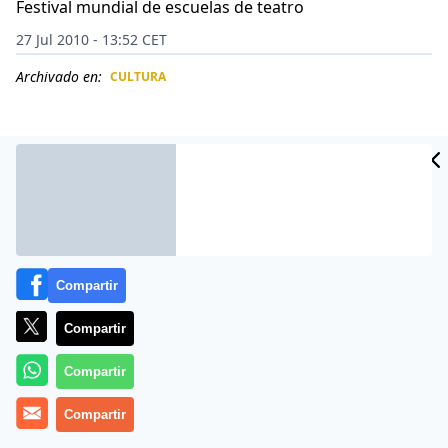
Festival mundial de escuelas de teatro
27 Jul 2010 - 13:52 CET
Archivado en:
CULTURA
CIDAD
ES
Compartir
Compartir
Compartir
Importantes escuelas de teatro de 25 países del
mundo se reunirán en Lima para para participar en el
Compartir
Festival mundial de escuelas de teatro, en un esfuerzo