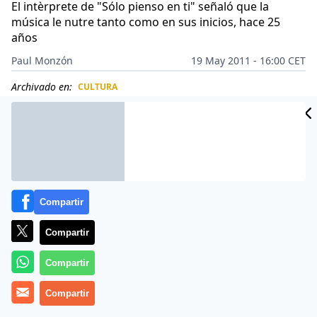
El intèrprete de "Sólo pienso en ti" señaló que la
música le nutre tanto como en sus inicios, hace 25
años
Paul Monzón
19 May 2011 - 16:00 CET
Archivado en:
CULTURA
CIDAD
ES
Compartir
Compartir
Compartir
Compartir
El carismático cantautor venezolano Guillermo Dávila