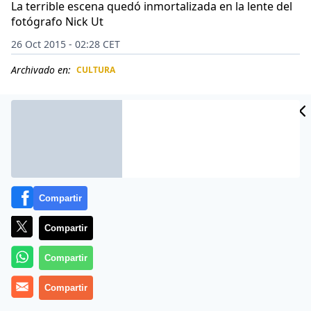
La terrible escena quedó inmortalizada en la lente del
fotógrafo Nick Ut
26 Oct 2015 - 02:28 CET
Archivado en:
CULTURA
CIDAD
ES
Compartir
Compartir
Compartir
La famosa fotografía que convirtió a Kim Phuc en
Compartir
símbolo viviente de la Guerra de Vietnam no captó sus