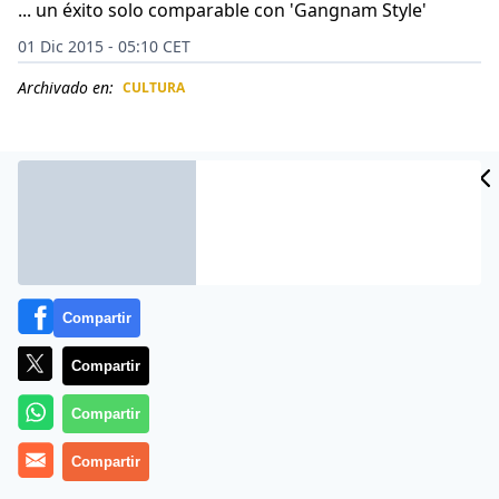
... un éxito solo comparable con 'Gangnam Style'
01 Dic 2015 - 05:10 CET
Archivado en:
CULTURA
CIDAD
ES
Compartir
Compartir
Compartir
El cantante surcoreano Psy, famoso por su éxito
Compartir
«Gangnam Style» que ostenta el récord absoluto de
visitas en Youtube, presentó en Seúl su primer álbum