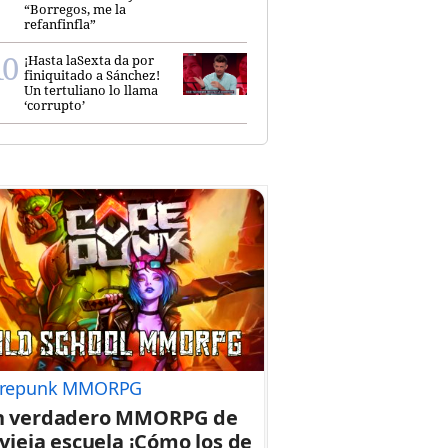
“Borregos, me la
refanfinfla”
¡Hasta laSexta da por
finiquitado a Sánchez!
Un tertuliano lo llama
‘corrupto’
repunk MMORPG
n verdadero MMORPG de
 vieja escuela ¡Cómo los de