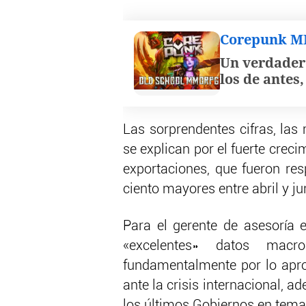
Corepunk 
Un verdader
los de antes
Las sorprendentes cifras, las
se explican por el fuerte creci
exportaciones, que fueron res
ciento mayores entre abril y j
Para el gerente de asesoría
«excelentes» datos macr
fundamentalmente por lo aprop
ante la crisis internacional, a
los últimos Gobiernos en tem