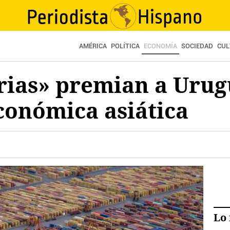
AMÉRICA
POLÍTICA
ECONOMÍA
SOCIEDAD
CUL
erias» premian a Uru
conómica asiática
Lo 