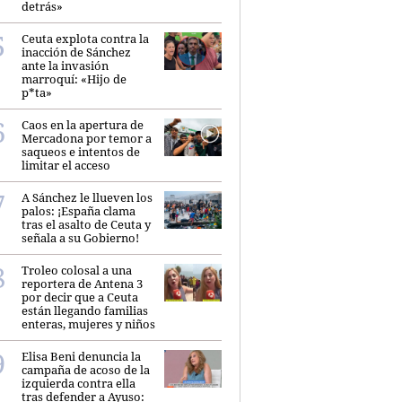
detrás»
Ceuta explota contra la
inacción de Sánchez
ante la invasión
marroquí: «Hijo de
p*ta»
Caos en la apertura de
Mercadona por temor a
saqueos e intentos de
limitar el acceso
A Sánchez le llueven los
palos: ¡España clama
tras el asalto de Ceuta y
señala a su Gobierno!
Troleo colosal a una
reportera de Antena 3
por decir que a Ceuta
están llegando familias
enteras, mujeres y niños
Elisa Beni denuncia la
campaña de acoso de la
izquierda contra ella
tras defender a Ayuso: