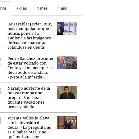
 hrs
7 días
1 mes
1 año
¡Miserable! Javier Ruiz,
más manipulador que
nunca, pone a su
audiencia las imágenes
de ‘cuatro’ marroquís
colándose en Ceuta
Pedro Sánchez presume
de estar volcado con
Ceuta y el meneo que se
lleva es de escándalo:
«¡Vete a la m*erda!»
Naranjo advierte de la
nueva trampa que
prepara Sánchez
durante vacaciones:
urnas y miedo
Vicente Vallés lo clava
con la invasión de
Ceuta: «La pregunta no
es si habrá otra, sino
qué motivos hay