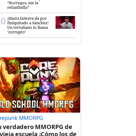
“Borregos, me la
refanfinfla”
¡Hasta laSexta da por
finiquitado a Sánchez!
Un tertuliano lo llama
‘corrupto’
repunk MMORPG
n verdadero MMORPG de
 vieja escuela ¡Cómo los de