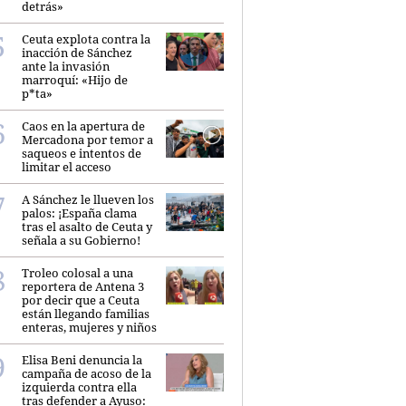
detrás»
Ceuta explota contra la
inacción de Sánchez
ante la invasión
marroquí: «Hijo de
p*ta»
Caos en la apertura de
Mercadona por temor a
saqueos e intentos de
limitar el acceso
A Sánchez le llueven los
palos: ¡España clama
tras el asalto de Ceuta y
señala a su Gobierno!
Troleo colosal a una
reportera de Antena 3
por decir que a Ceuta
están llegando familias
enteras, mujeres y niños
Elisa Beni denuncia la
campaña de acoso de la
izquierda contra ella
tras defender a Ayuso: