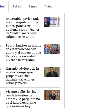
 hrs
7 días
1 mes
1 año
¡Miserable! Javier Ruiz,
más manipulador que
nunca, pone a su
audiencia las imágenes
de ‘cuatro’ marroquís
colándose en Ceuta
Pedro Sánchez presume
de estar volcado con
Ceuta y el meneo que se
lleva es de escándalo:
«¡Vete a la m*erda!»
Naranjo advierte de la
nueva trampa que
prepara Sánchez
durante vacaciones:
urnas y miedo
Vicente Vallés lo clava
con la invasión de
Ceuta: «La pregunta no
es si habrá otra, sino
qué motivos hay