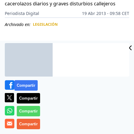
cacerolazos diarios y graves disturbios callejeros
Periodista Digital
19 Abr 2013 - 09:58 CET
Archivado en:
LEGISLACIÓN
CIDAD
ES
Compartir
Compartir
Compartir
Más información
Compartir