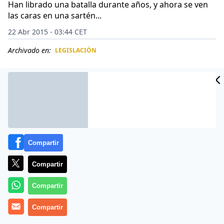
Han librado una batalla durante años, y ahora se ven
las caras en una sartén...
22 Abr 2015 - 03:44 CET
Archivado en:
LEGISLACIÓN
CIDAD
ES
Compartir
Compartir
Compartir
Existe una fuerte rivalidad entre Samsung y Apple, por
Compartir
lo que sus smartphones, el Galaxy S6 y el iPhone 6 son