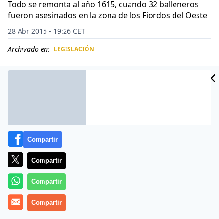
Todo se remonta al año 1615, cuando 32 balleneros
fueron asesinados en la zona de los Fiordos del Oeste
28 Abr 2015 - 19:26 CET
Archivado en:
LEGISLACIÓN
CIDAD
ES
Compartir
Compartir
Compartir
Es una historia cuando menos curiosa, que se
Compartir
remonta al año 1615, que fue cuando 32 balleneros