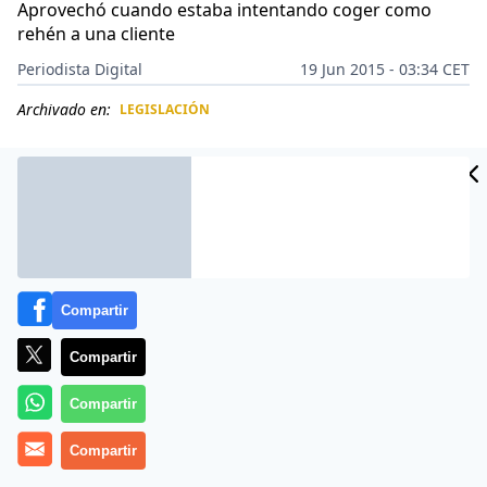
Aprovechó cuando estaba intentando coger como
rehén a una cliente
Periodista Digital
19 Jun 2015 - 03:34 CET
Archivado en:
LEGISLACIÓN
CIDAD
ES
Compartir
Compartir
Compartir
El vídeo capta las dramáticas imagenes registradas en
Compartir
las últimas horas en un supermercado de la ciudad