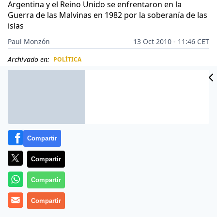
Argentina y el Reino Unido se enfrentaron en la
Guerra de las Malvinas en 1982 por la soberanía de las
islas
Paul Monzón
13 Oct 2010 - 11:46 CET
Archivado en:
POLÍTICA
CIDAD
ES
Compartir
Compartir
Compartir
Compartir
La Unión de Naciones Suramericanas (Unasur)