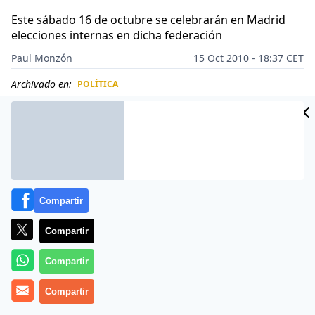
Este sábado 16 de octubre se celebrarán en Madrid
elecciones internas en dicha federación
Paul Monzón
15 Oct 2010 - 18:37 CET
Archivado en:
POLÍTICA
CIDAD
ES
Compartir
Compartir
Compartir
Compartir
Comunicado del Consulado General del Perú en