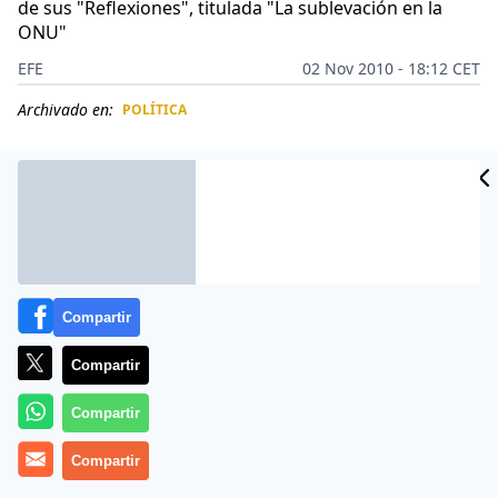
de sus "Reflexiones", titulada "La sublevación en la
ONU"
EFE
02 Nov 2010 - 18:12 CET
Archivado en:
POLÍTICA
CIDAD
ES
Compartir
Compartir
Compartir
El ex presidente cubano Fidel Castro reclamó hoy que
Compartir
la Organización de Naciones Unidas (ONU) sea