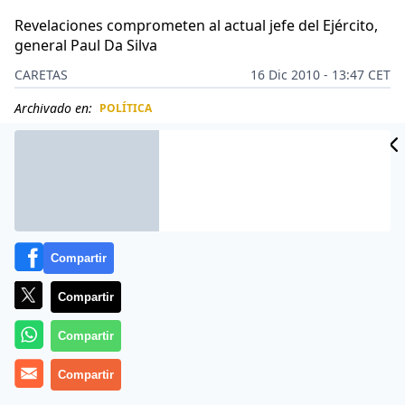
Revelaciones comprometen al actual jefe del Ejército,
general Paul Da Silva
CARETAS
16 Dic 2010 - 13:47 CET
Archivado en:
POLÍTICA
CIDAD
ES
Compartir
Compartir
Compartir
Compartir
El wikicable que ha remecido al Cuartel General del