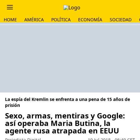
HOME
AMÉRICA
POLÍTICA
ECONOMÍA
SOCIEDAD
La espía del Kremlin se enfrenta a una pena de 15 años de
prisión
Sexo, armas, mentiras y Google:
así operaba Maria Butina, la
agente rusa atrapada en EEUU
Periodista Digital
19 Jul 2018 - 06:49 CET