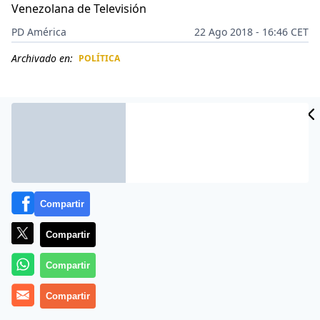
Venezolana de Televisión
PD América
22 Ago 2018 - 16:46 CET
Archivado en:
POLÍTICA
CIDAD
ES
Compartir
Compartir
Compartir
Más información
Compartir