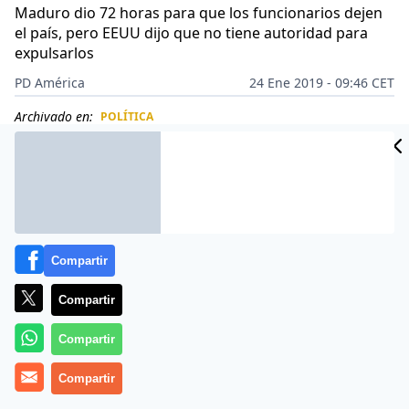
Maduro dio 72 horas para que los funcionarios dejen
el país, pero EEUU dijo que no tiene autoridad para
expulsarlos
PD América
24 Ene 2019 - 09:46 CET
Archivado en:
POLÍTICA
CIDAD
ES
Compartir
Compartir
Compartir
Compartir
El jefe de la chavista
Asamblea Nacional