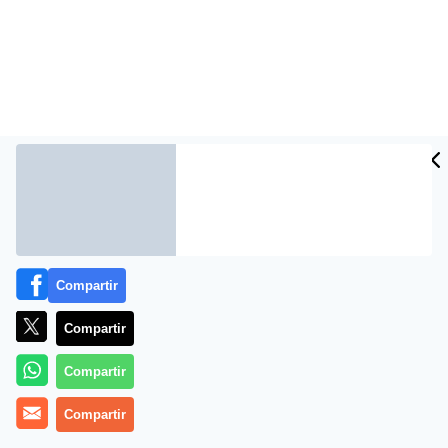
CIDAD
ES
Compartir
El director de la FAO, Jacques Diouf, pidió hoy a los
gobiernos latinoamericanos revertir la tendencia de la
Compartir
inversión pública y hacer más énfasis en el sector
agropecuario, donde se concentra el 80 por ciento de
Compartir
los pobres y 53 millones de hambrientos.
Compartir
«Los gobiernos deben movilizar más recursos de los