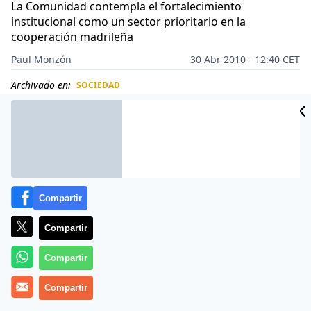
La Comunidad contempla el fortalecimiento
institucional como un sector prioritario en la
cooperación madrileña
Paul Monzón
30 Abr 2010 - 12:40 CET
Archivado en:
SOCIEDAD
CIDAD
ES
Compartir
Compartir
Compartir
Compartir
El director de Cooperación, Percival Manglano, recibó