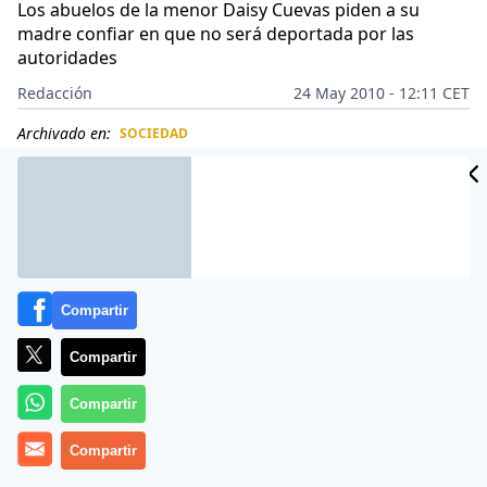
Los abuelos de la menor Daisy Cuevas piden a su
madre confiar en que no será deportada por las
autoridades
Redacción
24 May 2010 - 12:11 CET
Archivado en:
SOCIEDAD
CIDAD
ES
Compartir
Compartir
Compartir
Compartir
En el estado de Maryland, EE.UU., nadie sabe su