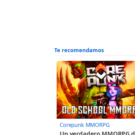
Corepunk MMORPG
Un verdadero MMORPG d