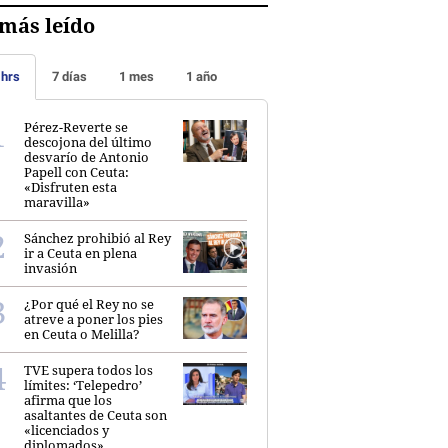
más leído
 hrs
7 días
1 mes
1 año
Pérez-Reverte se
descojona del último
desvarío de Antonio
Papell con Ceuta:
«Disfruten esta
maravilla»
Sánchez prohibió al Rey
ir a Ceuta en plena
invasión
¿Por qué el Rey no se
atreve a poner los pies
en Ceuta o Melilla?
TVE supera todos los
límites: ‘Telepedro’
afirma que los
asaltantes de Ceuta son
«licenciados y
diplomados»