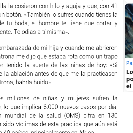
lla la cosieron con hilo y aguja y que, con 41
un botón. «También lo sufres cuando tienes la
de tu boda, el hombre te tiene que cortar y
nte. Te odias a tí misma».
embarazada de mi hija y cuando me abrieron
atrona me dijo que estaba rota como un trapo
Pa
r tenido la suerte de las niñas de hoy: «Si
Lo
 la ablación antes de que me la practicasen
po
trona, habría huido».
el
s millones de niñas y mujeres sufren la
, lo que implica 6.000 nuevos casos por día,
n mundial de la salud (OMS) cifra en 130
 sido víctimas de esta práctica que aún está