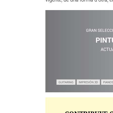
vigente, de una forma u otra, e
GRAN SELECC
PINT
ACTU
GUITARRAS
IMPRESIÓN 3D
PIANOS