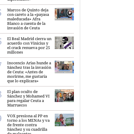
Marcos de Quinto deja
con careto a la «payasa
maleducada» Afra
Blanco a cuenta de la
invasión de Ceuta
El Real Madrid cierra un
acuerdo con Vinicius y
el crack renueva por 25
millones
Inocencio Arias hunde a
Sánchez tras la invasión
de Ceuta: «Antes de
morirme, me gustaría
que lo explicara»
El plan oculto de
Sánchez y Mohamed VI
para regalar Ceuta a
Marruecos
VOX presiona al PP en
torno a los MENAs y va
de frente contra
Sánchez y su cuadrilla
de maleantes