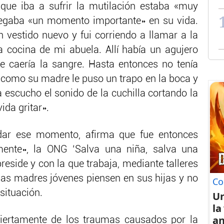
que iba a sufrir la mutilación estaba «muy
legaba «un momento importante» en su vida.
vestido nuevo y fui corriendo a llamar a la
 cocina de mi abuela. Allí había un agujero
e caería la sangre. Hasta entonces no tenía
a como su madre le puso un trapo en la boca y
a escucho el sonido de la cuchilla cortando la
vida gritar».
dar ese momento, afirma que fue entonces
mente», la ONG ‘Salva una niña, salva una
eside y con la que trabaja, mediante talleres
las madres jóvenes piensen en sus hijas y no
Co
situación.
U
la
an
biertamente de los traumas causados por la