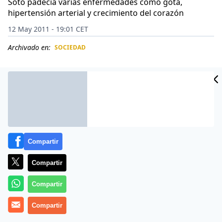
Soto padecía varias enfermedades como gota,
hipertensión arterial y crecimiento del corazón
12 May 2011 - 19:01 CET
Archivado en:
SOCIEDAD
CIDAD
ES
Compartir
Compartir
Compartir
Familiares del fallecido opositor cubano Juan Wilfredo
Compartir
Soto García niegan que éste fuera golpeado por la