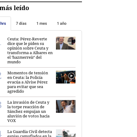
más leído
 hrs
7 días
1 mes
1 año
Ceuta: Pérez-Reverte
dice que le piden su
opinión sobre Ceuta y
transforma a Albares en
el ‘hazmerreír’ del
mundo
Momentos de tensión
en Ceuta: la Policía
evacúa a Alvise Pérez
para evitar que sea
agredido
La invasión de Ceuta y
la torpe reacción de
Sánchez empujan un
aluvión de votos hacia
VOX
La Guardia Civil detecta
espías camuflados en la