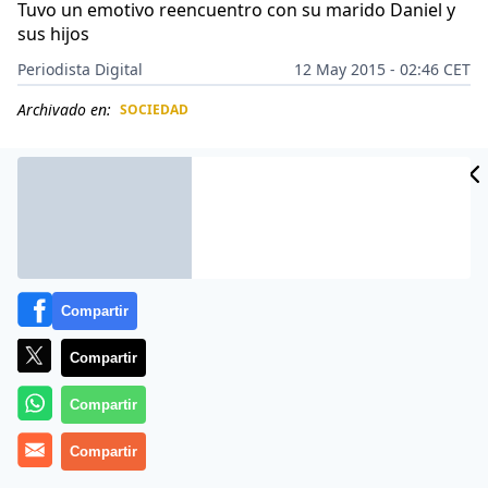
Tuvo un emotivo reencuentro con su marido Daniel y
sus hijos
Periodista Digital
12 May 2015 - 02:46 CET
Archivado en:
SOCIEDAD
CIDAD
ES
Compartir
Compartir
Compartir
Lo de Susan O’Brien es de película: estaba haciendo
Compartir
una carrera de 20 kilometros en el bosque al sur de