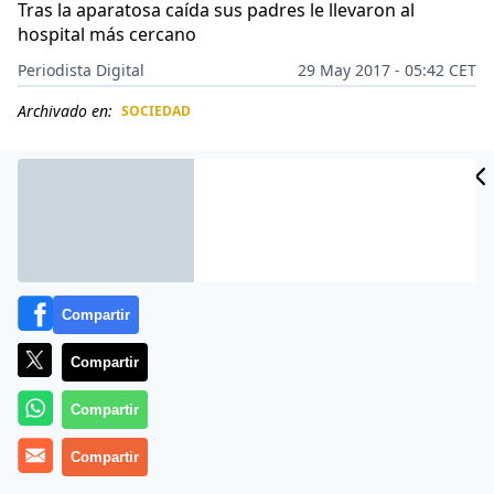
Tras la aparatosa caída sus padres le llevaron al
hospital más cercano
Periodista Digital
29 May 2017 - 05:42 CET
Archivado en:
SOCIEDAD
CIDAD
ES
Compartir
Compartir
Compartir
Un niño de 10 años ha salido disparado del tobogán
Compartir
de un parque acuático que acababa de inaugurarse en