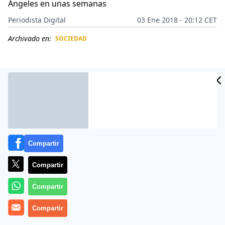
Ángeles en unas semanas
Periodista Digital
03 Ene 2018 - 20:12 CET
Archivado en:
SOCIEDAD
CIDAD
ES
Compartir
Compartir
Compartir
California comenzó el nuevo año con un nuevo
producto recién legalizado: el cannabis. El estado
Compartir
legalizó oficialmente la marihuana el lunes y los