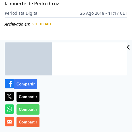
la muerte de Pedro Cruz
Periodista Digital
26 Ago 2018 - 11:17 CET
Archivado en:
SOCIEDAD
CIDAD
ES
Compartir
Compartir
Compartir
Le debió molestar y mucho, que el pobre le pidiera
Compartir
dinero.