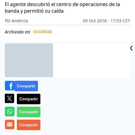
El agente descubrió el centro de operaciones de la
banda y permitió su caída
PD América
09 Oct 2018 - 17:53 CET
Archivado en:
SOCIEDAD
CIDAD
ES
Compartir
Compartir
Compartir
Compartir
Uno de los mejores ejemplos de la vocación policial
quedó demostrado en
Colombia
. Durante cuatro