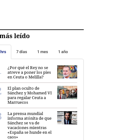
más leído
 hrs
7 días
1 mes
1 año
¿Por qué el Rey no se
atreve a poner los pies
en Ceuta o Melilla?
El plan oculto de
Sánchez y Mohamed VI
para regalar Ceuta a
Marruecos
La prensa mundial
informa atónita de que
Sánchez se va de
vacaciones mientras
«España se hunde en el
caos»