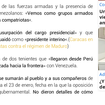
Co
 de las fuerzas armadas y la presencia de
Un
nezolanos: «
Vemos como grupos armados
vi
s compatriotas
«.
an
usurpación del cargo presidencial
» y que
uaidó
como «
presidente interino
«.(
Caracas en
estas contra el régimen de Maduro
)
a de dos tenientes que «
llegaron desde Perú
ada hacia la frontera
» con Venezuela.
Ad
se sumarán al pueblo y a sus compañeros
de
¿Y
 el 23 de enero, fecha en la que la oposición
de
igubernamental.
No dieron detalles de cómo