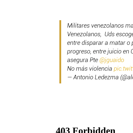
Militares venezolanos m
Venezolanos, Uds escoger
entre disparar a matar o 
progreso, entre juicio en
asegura Pte
@jguaido
No más violencia
pic.twi
— Antonio Ledezma (@al