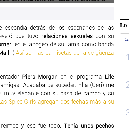
Lo 
e escondía detrás de los escenarios de las
eveló que tuvo r
elaciones sexuales
con su
24
orner
, en el apogeo de su fama como banda
Mail.
(
Así son las camisetas de la vergüenza
esentador
Piers Morgan
en el programa
Life
amigas. Acababa de suceder. Ella (Geri) me
 es muy elegante con su casa de campo y su
Las Spice Girls agregan dos fechas más a su
reímos y eso fue todo.
Tenía unos pechos