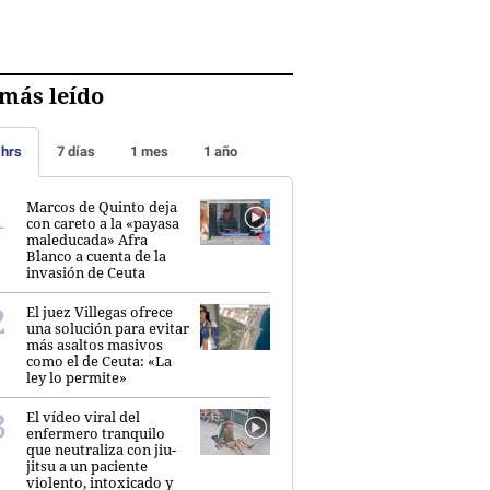
más leído
 hrs
7 días
1 mes
1 año
Marcos de Quinto deja
con careto a la «payasa
maleducada» Afra
Blanco a cuenta de la
invasión de Ceuta
El juez Villegas ofrece
una solución para evitar
más asaltos masivos
como el de Ceuta: «La
ley lo permite»
El vídeo viral del
enfermero tranquilo
que neutraliza con jiu-
jitsu a un paciente
violento, intoxicado y