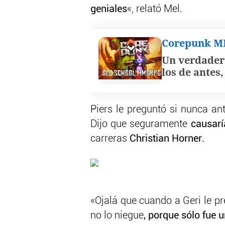
geniales
«, relató Mel.
Corepunk 
Un verdader
los de antes
Piers le preguntó si nunca an
Dijo que seguramente
causarí
carreras
Christian Horner.
«Ojalá que cuando a Geri le p
no lo niegue
, porque sólo fue 