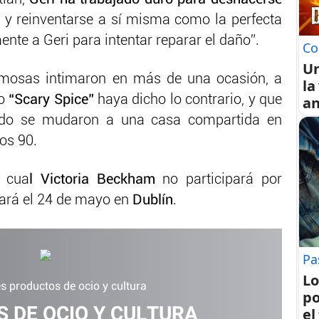
l
y reinventarse a sí misma como la perfecta
te a Geri para intentar reparar el daño”.
Co
U
famosas intimaron en más de una ocasión, a
la
mo
“Scary Spice”
haya dicho lo contrario, y que
an
ndo se mudaron a una casa compartida en
os 90.
a cua
l Victoria Beckham
no participará por
zará el 24 de mayo en
Dublín
.
Pa
Lo
s productos de ocio y cultura
po
 DE OCIO Y CULTURA
el