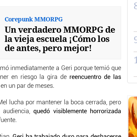
Corepunk MMORPG
Un verdadero MMORPG de
la vieja escuela ¡Cómo los
de antes, pero mejor!
lamó inmediatamente a Geri porque temió que
ner en riesgo la gira de
reencuentro de las
en un par de meses.
el lucha por mantener la boca cerrada, pero
a audiencia,
quedó visiblemente horrorizada
fuente.
tian,
Geri ha trabajado duro para deshacerse