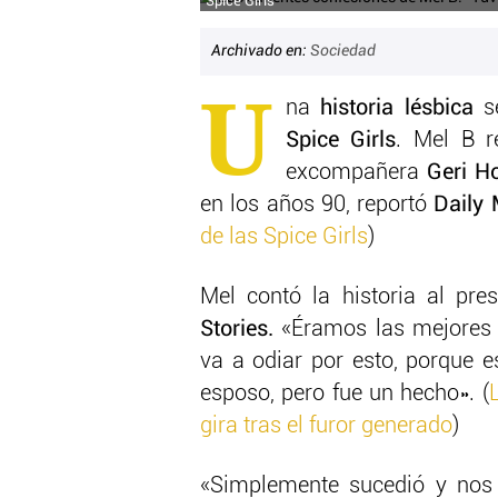
Spice Girls
Archivado en:
Sociedad
U
na
historia lésbica
s
Spice Girls
. Mel B r
excompañera
Geri H
en los años 90, reportó
Daily 
de las Spice Girls
)
Mel contó la historia al pr
Stories.
«Éramos las mejores 
va a odiar por esto, porque
esposo, pero fue un hecho». (
gira tras el furor generado
)
«Simplemente sucedió y nos 