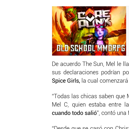
De acuerdo The Sun, Mel le l
sus declaraciones podrían po
Spice Girls,
la cual comenzará 
“Todas las chicas saben que M
Mel C, quien estaba entre l
cuando todo salió
”, contó una 
“Desde que se casó con Chris