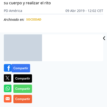
su cuerpo y realizar el rito
PD América
09 Abr 2019 - 12:02 CET
Archivado en:
SOCIEDAD
CIDAD
ES
Compartir
Compartir
Compartir
Un acto del demonio. Una
adolescente en Brasil
Compartir
supuestamente confesó haber
torturado hasta la
muerte a su hermano de cinco años
, antes de