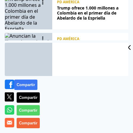
PD AMÉRICA
Trump ofrece 1.000 millones a
Colombia en el primer día de
Abelardo de la Espriella
CIDAD
PD AMÉRICA
Anuncian la libertad completa
de María Lourdes Afiuni tras 16
ES
años de caso y castigo político
PD AMÉRICA
El encuentro del Rey Felipe VI
Compartir
con el argentino Milei en
Colombia: «¡Su Majestad, qué
placer verlo!»
Compartir
Compartir
PD AMÉRICA
Abelardo de la Espriella asume
la Presidencia de Colombia con
Compartir
una promesa de “orden y