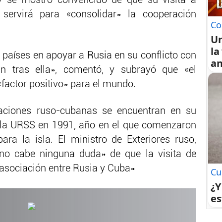
 y se mostró convencido de que su visita a
ervirá para «consolidar» la cooperación
Co
U
la
 países en apoyar a Rusia en su conflicto con
an
n tras ella», comentó, y subrayó que «el
factor positivo» para el mundo.
aciones ruso-cubanas se encuentran en su
e la URSS en 1991, año en el que comenzaron
ara la isla. El ministro de Exteriores ruso,
«no cabe ninguna duda» de que la visita de
a asociación entre Rusia y Cuba»
Cu
¿Y
es