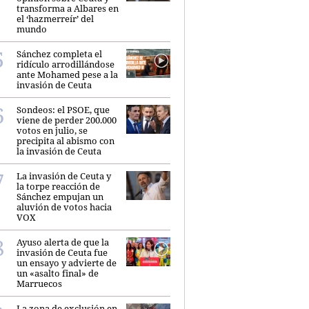
transforma a Albares en
el ‘hazmerreír’ del
mundo
Sánchez completa el
ridículo arrodillándose
ante Mohamed pese a la
invasión de Ceuta
Sondeos: el PSOE, que
viene de perder 200.000
votos en julio, se
precipita al abismo con
la invasión de Ceuta
La invasión de Ceuta y
la torpe reacción de
Sánchez empujan un
aluvión de votos hacia
VOX
Ayuso alerta de que la
invasión de Ceuta fue
un ensayo y advierte de
un «asalto final» de
Marruecos
La zona de exclusión en