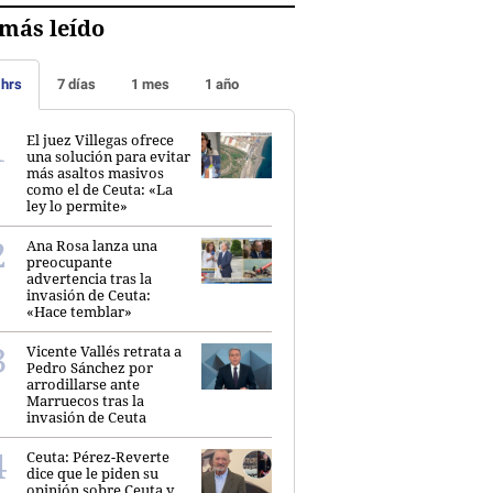
más leído
 hrs
7 días
1 mes
1 año
El juez Villegas ofrece
una solución para evitar
más asaltos masivos
como el de Ceuta: «La
ley lo permite»
Ana Rosa lanza una
preocupante
advertencia tras la
invasión de Ceuta:
«Hace temblar»
Vicente Vallés retrata a
Pedro Sánchez por
arrodillarse ante
Marruecos tras la
invasión de Ceuta
Ceuta: Pérez-Reverte
dice que le piden su
opinión sobre Ceuta y