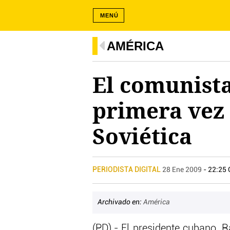
MENÚ
AMÉRICA
El comunista
primera vez 
Soviética
PERIODISTA DIGITAL
28 Ene 2009
- 22:25
Archivado en:
América
(PD).- El presidente cubano, R