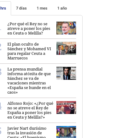
 hrs
7 días
1 mes
1 año
¿Por qué el Rey no se
atreve a poner los pies
en Ceuta o Melilla?
El plan oculto de
Sánchez y Mohamed VI
para regalar Ceuta a
Marruecos
La prensa mundial
informa atónita de que
Sánchez se va de
vacaciones mientras
«España se hunde en el
caos»
Alfonso Rojo: «¿Por qué
no se atreve el Rey de
España a poner los pies
en Ceuta y Melilla?»
Javier Nart durísimo
tras la invasión de
Ceuta: «El buenismo