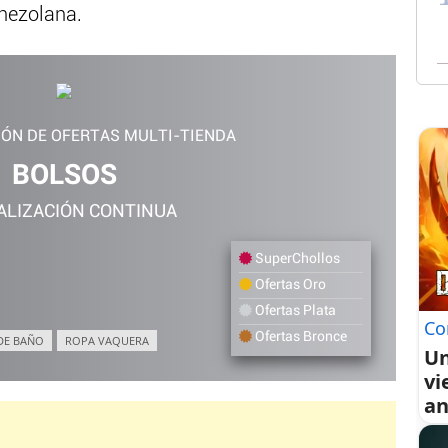
enezolana.
IÓN DE OFERTAS MULTI-TIENDA
BOLSOS
ALIZACIÓN CONTINUA
SuperChollos
Ofertas Oro
Ofertas Plata
Co
Ofertas Bronce
DE BAÑO
ROPA VAQUERA
Un
vi
an