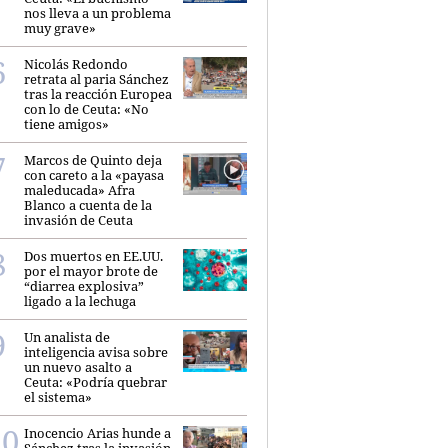
nos lleva a un problema
muy grave»
Nicolás Redondo
retrata al paria Sánchez
tras la reacción Europea
con lo de Ceuta: «No
tiene amigos»
Marcos de Quinto deja
con careto a la «payasa
maleducada» Afra
Blanco a cuenta de la
invasión de Ceuta
Dos muertos en EE.UU.
por el mayor brote de
“diarrea explosiva”
ligado a la lechuga
Un analista de
inteligencia avisa sobre
un nuevo asalto a
Ceuta: «Podría quebrar
el sistema»
Inocencio Arias hunde a
Sánchez tras la invasión