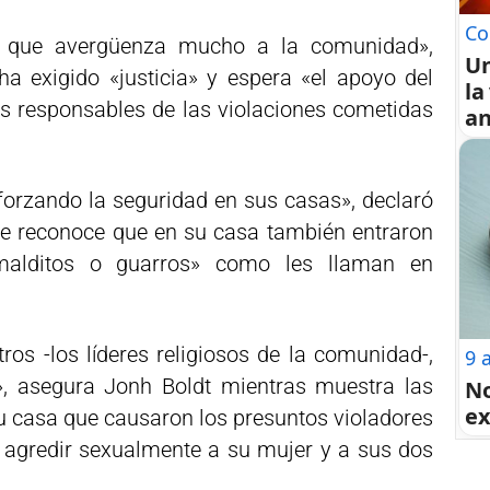
Co
 que avergüenza mucho a la comunidad»,
U
a exigido «justicia» y espera «el apoyo del
la
s responsables de las violaciones cometidas
an
forzando la seguridad en sus casas», declaró
ue reconoce que en su casa también entraron
«malditos o guarros» como les llaman en
ros -los líderes religiosos de la comunidad-,
9 
», asegura Jonh Boldt mientras muestra las
No
ex
su casa que causaron los presuntos violadores
 agredir sexualmente a su mujer y a sus dos