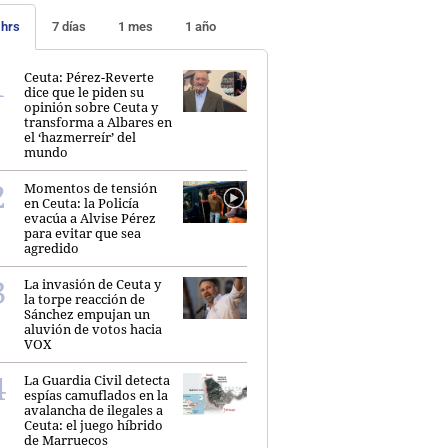
 hrs
7 días
1 mes
1 año
Ceuta: Pérez-Reverte
dice que le piden su
opinión sobre Ceuta y
transforma a Albares en
el ‘hazmerreír’ del
mundo
Momentos de tensión
en Ceuta: la Policía
evacúa a Alvise Pérez
para evitar que sea
agredido
La invasión de Ceuta y
la torpe reacción de
Sánchez empujan un
aluvión de votos hacia
VOX
La Guardia Civil detecta
espías camuflados en la
avalancha de ilegales a
Ceuta: el juego híbrido
de Marruecos