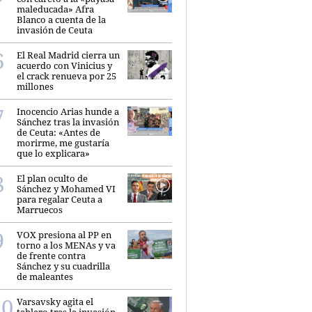
maleducada» Afra
Blanco a cuenta de la
invasión de Ceuta
El Real Madrid cierra un
acuerdo con Vinicius y
el crack renueva por 25
millones
Inocencio Arias hunde a
Sánchez tras la invasión
de Ceuta: «Antes de
morirme, me gustaría
que lo explicara»
El plan oculto de
Sánchez y Mohamed VI
para regalar Ceuta a
Marruecos
VOX presiona al PP en
torno a los MENAs y va
de frente contra
Sánchez y su cuadrilla
de maleantes
Varsavsky agita el
tablero tras la invasión