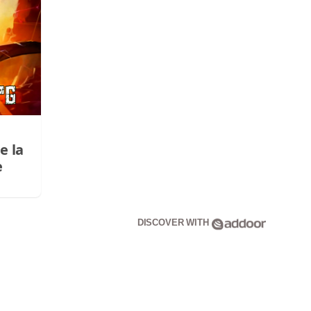
e la
e
DISCOVER WITH