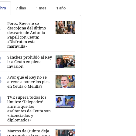
 hrs
7 días
1 mes
1 año
Pérez-Reverte se
descojona del último
desvarío de Antonio
Papell con Ceuta:
«Disfruten esta
maravilla»
Sánchez prohibió al Rey
ir a Ceuta en plena
invasión
¿Por qué el Rey no se
atreve a poner los pies
en Ceuta o Melilla?
TVE supera todos los
límites: ‘Telepedro’
afirma que los
asaltantes de Ceuta son
«licenciados y
diplomados»
Marcos de Quinto deja
con careto a la «payasa