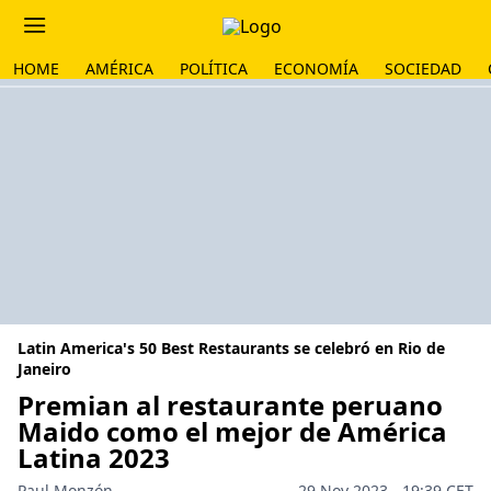
HOME
AMÉRICA
POLÍTICA
ECONOMÍA
SOCIEDAD
Latin America's 50 Best Restaurants se celebró en Rio de
Janeiro
Premian al restaurante peruano
Maido como el mejor de América
Latina 2023
Paul Monzón
29 Nov 2023 - 19:39 CET