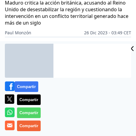
Maduro critica la acción británica, acusando al Reino
Unido de desestabilizar la región y cuestionando la
intervención en un conflicto territorial generado hace
más de un siglo
Paul Monzón
26 Dic 2023 - 03:49 CET
CIDAD
Archivado en:
AMÉRICA
ES
Compartir
Compartir
Compartir
Compartir