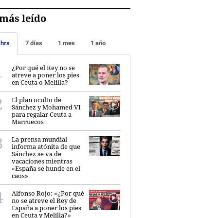
más leído
 hrs
7 días
1 mes
1 año
¿Por qué el Rey no se
atreve a poner los pies
en Ceuta o Melilla?
El plan oculto de
Sánchez y Mohamed VI
para regalar Ceuta a
Marruecos
La prensa mundial
informa atónita de que
Sánchez se va de
vacaciones mientras
«España se hunde en el
caos»
Alfonso Rojo: «¿Por qué
no se atreve el Rey de
España a poner los pies
en Ceuta y Melilla?»