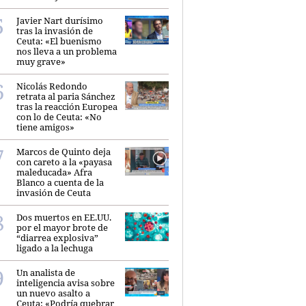
Javier Nart durísimo
tras la invasión de
Ceuta: «El buenismo
nos lleva a un problema
muy grave»
Nicolás Redondo
retrata al paria Sánchez
tras la reacción Europea
con lo de Ceuta: «No
tiene amigos»
Marcos de Quinto deja
con careto a la «payasa
maleducada» Afra
Blanco a cuenta de la
invasión de Ceuta
Dos muertos en EE.UU.
por el mayor brote de
“diarrea explosiva”
ligado a la lechuga
Un analista de
inteligencia avisa sobre
un nuevo asalto a
Ceuta: «Podría quebrar