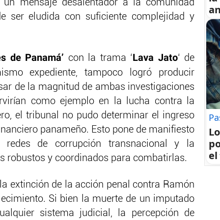
 un mensaje desalentador a la comunidad
an
ede ser eludida con suficiente complejidad y
es de Panamá’
Lava Jato
con la trama ‘
‘ de
smo expediente, tampoco logró producir
sar de la magnitud de ambas investigaciones
rvirían como ejemplo en la lucha contra la
ro, el tribunal no pudo determinar el ingreso
Pa
a financiero panameño. Esto pone de manifiesto
Lo
po
r redes de corrupción transnacional y la
el
robustos y coordinados para combatirlas.
la extinción de la acción penal contra Ramón
ecimiento. Si bien la muerte de un imputado
alquier sistema judicial, la percepción de