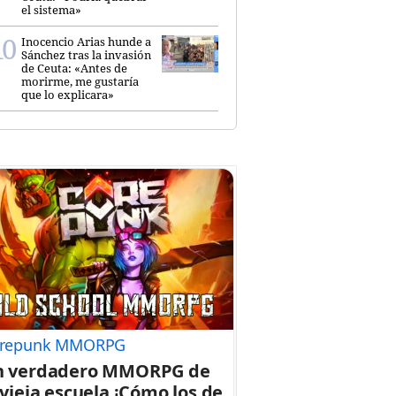
el sistema»
Inocencio Arias hunde a
Sánchez tras la invasión
de Ceuta: «Antes de
morirme, me gustaría
que lo explicara»
repunk MMORPG
n verdadero MMORPG de
 vieja escuela ¡Cómo los de