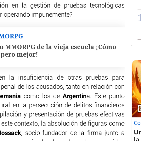
ción en la gestión de pruebas tecnológicas
uir operando impunemente?
MMORPG
o MMORPG de la vieja escuela ¡Cómo
, pero mejor!
n la insuficiencia de otras pruebas para
 penal de los acusados, tanto en relación con
lemania
Argentin
como los de
a. Este punto
ural en la persecución de delitos financieros
opilación y presentación de pruebas efectivas
Co
este contexto, la absolución de figuras como
U
Mossack
, socio fundador de la firma junto a
la