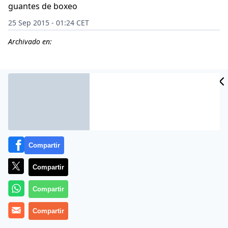
guantes de boxeo
25 Sep 2015 - 01:24 CET
Archivado en:
CIDAD
ES
Compartir
Compartir
Compartir
Más información
Compartir