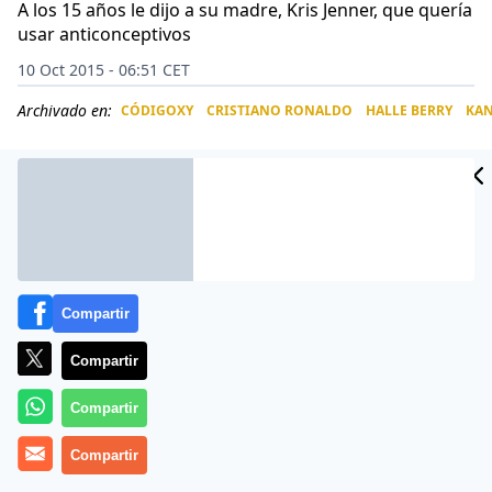
A los 15 años le dijo a su madre, Kris Jenner, que quería
usar anticonceptivos
10 Oct 2015 - 06:51 CET
Archivado en:
CÓDIGOXY
CRISTIANO RONALDO
HALLE BERRY
KAN
CIDAD
ES
Compartir
Compartir
Compartir
Kim Kardashian perdió la virginidad con tan sólo 14
Compartir
años, era sabido, aunque ahora se conoce por fin el