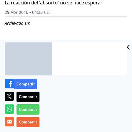
La reacción del 'absorto' no se hace esperar
29 Abr 2016 - 04:33 CET
Archivado en:
CIDAD
ES
Compartir
Compartir
Compartir
Las insólitas escenas no llegan esta vez desde el Metro
Compartir
de Barcelona, donde últimamente le da a algunos por
practicar sexo o mear en pleno andén, sino desde