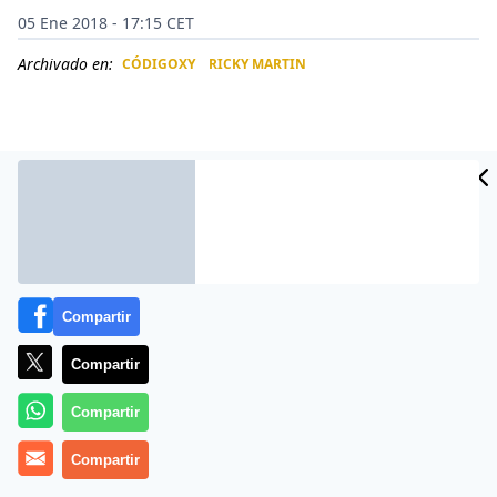
05 Ene 2018 - 17:15 CET
Archivado en:
CÓDIGOXY
RICKY MARTIN
CIDAD
ES
Compartir
Compartir
Más información
Compartir
Compartir