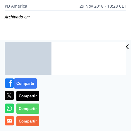
PD América
29 Nov 2018 - 13:28 CET
Archivado en:
CIDAD
ES
Compartir
Compartir
Más información
Compartir
Compartir