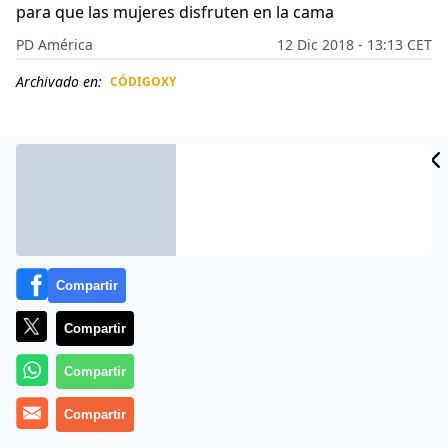
para que las mujeres disfruten en la cama
PD América
12 Dic 2018 - 13:13 CET
Archivado en:
CÓDIGOXY
CIDAD
ES
Compartir
Compartir
Compartir
Mia Khalifa
posee uno de los
rostros más
Compartir
reconocibles en la industria del porno.
Saltó a la
fama en 2014, cuando su nombre apareció primero en