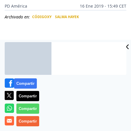
PD América
16 Ene 2019 - 15:49 CET
Archivado en:
CÓDIGOXY
SALMA HAYEK
CIDAD
ES
Compartir
Compartir
Más información
Compartir
Compartir