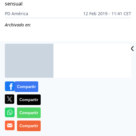
sensual
PD América
12 Feb 2019 - 11:41 CET
Archivado en:
CIDAD
ES
Compartir
Compartir
Compartir
Más información
Compartir